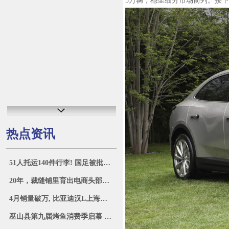
5万辆，稳坐细分市场前列。接
热点资讯
51人托运140件行李! 国足被批差生文具多
20年，裁缝铺里育出电商头部品牌
4月销量破万, 比亚迪汉L上海车展实车图曝
巫山县第九届烤鱼消费季启幕 “三峡鱼城