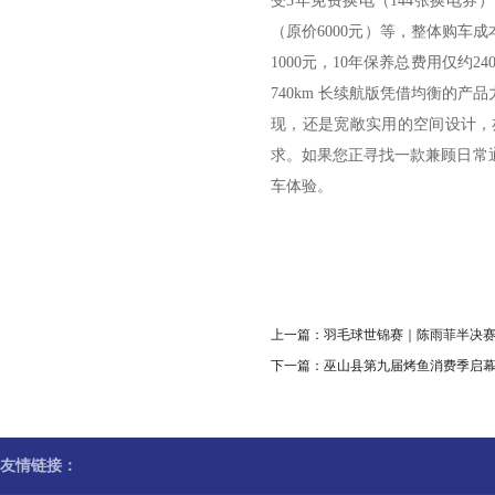
受3年免费换电（144张换电券）
（原价6000元）等，整体购车
1000元，10年保养总费用仅约
740km 长续航版凭借均衡的
现，还是宽敞实用的空间设计，
求。如果您正寻找一款兼顾日常
车体验。
上一篇：
羽毛球世锦赛｜陈雨菲半决赛
下一篇：
巫山县第九届烤鱼消费季启幕
友情链接：