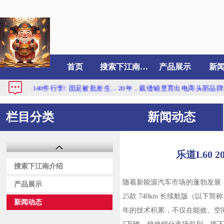
首页
搜索下江南介绍
产品展示
新
40件行李! 国足被批差生...
20年，裁缝铺里育出电商头部品牌...
4月销量破
栏目分类
新闻动态
乐道L60 
搜索下江南介绍
随着新能源汽车市场的蓬勃发展，
产品展示
25款 740km 长续航版（以
新闻动态
年的技术积累，不仅在能效、空