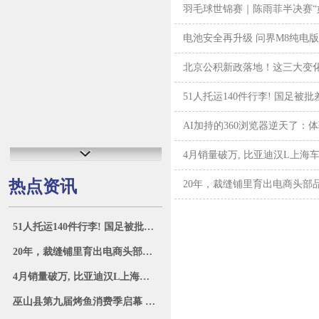
羽毛球世锦赛｜陈雨菲半决赛“
电池安全再升级 问界M8纯电
北京公积新政落地！这三大变
51人托运140件行李! 国足被
AI加持的360浏览器逆天了：
4月销量破万, 比亚迪汉L上海
热点资讯
20年，裁缝铺里育出电商头部
51人托运140件行李! 国足被批差生文具多
20年，裁缝铺里育出电商头部品牌
4月销量破万, 比亚迪汉L上海车展实车图曝
巫山县第九届烤鱼消费季启幕 “三峡鱼城