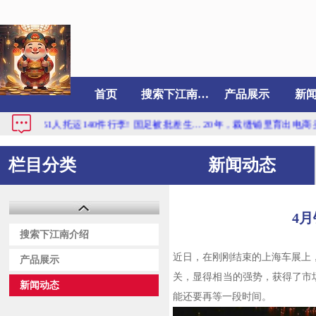
首页
搜索下江南介绍
产品展示
新
托运140件行李! 国足被批差生...
20年，裁缝铺里育出电商头部品牌...
4月
栏目分类
新闻动态
4
搜索下江南介绍
近日，在刚刚结束的上海车展上
产品展示
关，显得相当的强势，获得了市场
新闻动态
能还要再等一段时间。