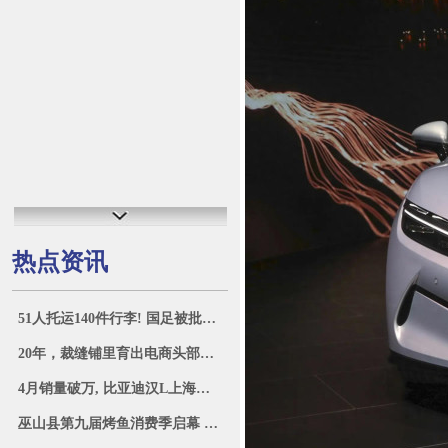
热点资讯
51人托运140件行李! 国足被批差生文具多
20年，裁缝铺里育出电商头部品牌
4月销量破万, 比亚迪汉L上海车展实车图曝
巫山县第九届烤鱼消费季启幕 “三峡鱼城